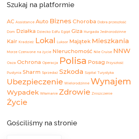
Szukaj na platformie
Biznes
AC
Auto
Choroba
Assistance
Dobra przeszłość
Działka
Giza
Dom
Dziecko
Edfu
Egipt
Hurgada
Jednorodzinne
Lokal
Mieszkania
Kair
Majątek
Kradzież
Luksor
NNW
NIeruchomość
Morze Czerwone
na życie
Nile Cruise
Polisa
Ochrona
Posag
Oaza
Operacja
Przyszłość
Szkoda
Sharm
Pustynia
Sprzedaż
Szpital
Turystyka
Wynajem
Ubezpieczenie
Wielorodzinne
Zdrowie
Wypadek
Włamanie
Zniszczenie
Życie
Gościliśmy na stronie