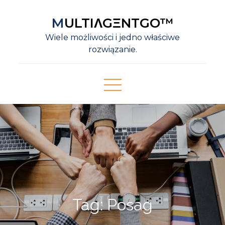
Skip
MULTIΛGΞNTGO™
to
content
Wiele możliwości i jedno właściwe
rozwiązanie.
Tag:
Posag