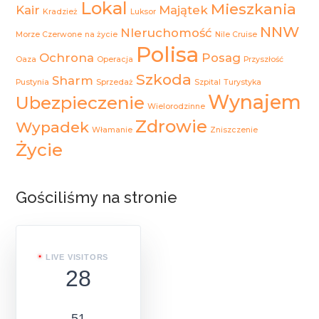
Lokal
Mieszkania
Kair
Majątek
Kradzież
Luksor
NNW
NIeruchomość
Morze Czerwone
na życie
Nile Cruise
Polisa
Ochrona
Posag
Oaza
Operacja
Przyszłość
Szkoda
Sharm
Pustynia
Sprzedaż
Szpital
Turystyka
Wynajem
Ubezpieczenie
Wielorodzinne
Zdrowie
Wypadek
Włamanie
Zniszczenie
Życie
Gościliśmy na stronie
LIVE VISITORS
28
51