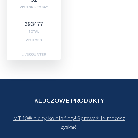
VISITORS TODAY
393477
TOTAL
VISITORS
KLUCZOWE PRODUKTY
MT-10® nie tylko dla floty! Sprawdź ile możesz
zyskać.