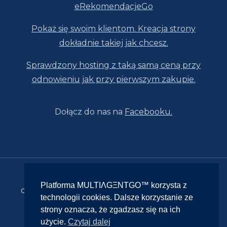
eRekomendacjeGo
Pokaż się swoim klientom. Kreacja strony
dokładnie takiej jak chcesz.
Sprawdzony hosting z taką samą ceną przy
odnowieniu jak przy pierwszym zakupie.
Dołącz do nas na
Facebooku.
© 2026 MULTIΛGΞNTGO™ | Platforma
Platforma MULTIΛGΞNTGO™ korzysta z
obsługiwana przez IMΞRITRΛDING właściciela
technologii cookies. Dalsze korzystanie ze
marki MULTIΛGΞNTGO™ | Finanse,
strony oznacza, że zgadzasz się na ich
ubezpieczenia, nieruchomości, turystyka,
użycie.
Czytaj dalej
produkty premium | Olkusz małopolskie |