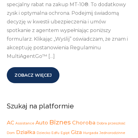
specjalny rabat na zakup MT-10®. To dodatkowy
zysk i optymalna ochrona. Podejmij świadomą
decyzję w kwestii ubezpieczenia i umów
spotkanie z agentem wypełniając poniższy
formularz. Klikając „Wyślij” oświadczam, że znam i
akceptuję postanowienia Regulaminu
MultiAgentGo™ […]
ZOBACZ WIĘCEJ
Szukaj na platformie
Biznes
AC
Auto
Choroba
Assistance
Dobra przeszłość
Działka
Giza
Dom
Dziecko
Edfu
Egipt
Hurgada
Jednorodzinne