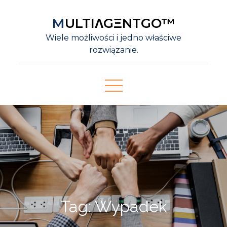
Skip
MULTIΛGΞNTGO™
to
content
Wiele możliwości i jedno właściwe
rozwiązanie.
Tag:
Wypadek