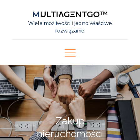
Skip
MULTIΛGΞNTGO™
to
content
Wiele możliwości i jedno właściwe
rozwiązanie.
Zakup
nieruchomości