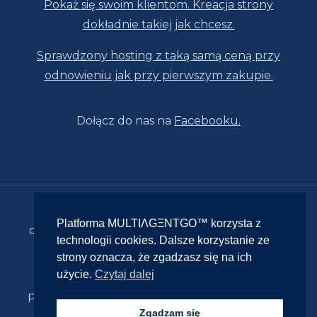
Pokaż się swoim klientom. Kreacja strony
dokładnie takiej jak chcesz.
Sprawdzony hosting z taką samą ceną przy
odnowieniu jak przy pierwszym zakupie.
Dołącz do nas na
Facebooku.
© 2026 MULTIΛGΞNTGO™ | Platforma
Platforma MULTIΛGΞNTGO™ korzysta z
obsługiwana przez IMΞRITRΛDING właściciela
technologii cookies. Dalsze korzystanie ze
marki MULTIΛGΞNTGO™ | Finanse,
strony oznacza, że zgadzasz się na ich
ubezpieczenia, nieruchomości, turystyka,
użycie.
Czytaj dalej
produkty premium | Olkusz małopolskie |
Potrzebujesz więcej informacji? Adam +48 664
Zgadzam się
489 039 | e-BOK info@MultiAgentGo.pl |