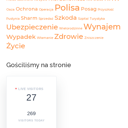
Polisa
Ochrona
Posag
Oaza
Operacja
Przyszłość
Szkoda
Sharm
Pustynia
Sprzedaż
Szpital
Turystyka
Wynajem
Ubezpieczenie
Wielorodzinne
Zdrowie
Wypadek
Włamanie
Zniszczenie
Życie
Gościliśmy na stronie
LIVE VISITORS
27
269
VISITORS TODAY