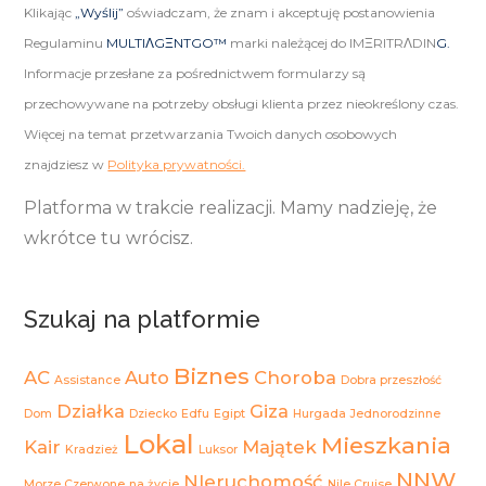
Klikając
„Wyślij”
oświadczam, że znam i akceptuję postanowienia
Regulaminu
MULTIΛGΞNTGO™
marki należącej do IMΞRITRΛDIN
G.
Informacje przesłane za pośrednictwem formularzy są
przechowywane na potrzeby obsługi klienta przez nieokreślony czas.
Więcej na temat przetwarzania Twoich danych osobowych
znajdziesz w
Polityka prywatności.
Platforma w trakcie realizacji. Mamy nadzieję, że
wkrótce tu wrócisz.
Szukaj na platformie
Biznes
AC
Auto
Choroba
Assistance
Dobra przeszłość
Działka
Giza
Dom
Dziecko
Edfu
Egipt
Hurgada
Jednorodzinne
Lokal
Mieszkania
Kair
Majątek
Kradzież
Luksor
NNW
NIeruchomość
Morze Czerwone
na życie
Nile Cruise