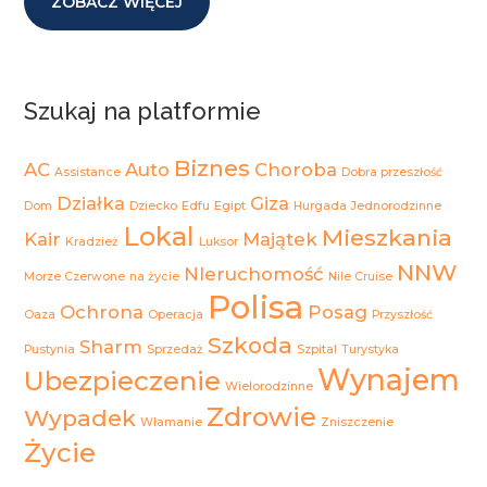
ZOBACZ WIĘCEJ
Szukaj na platformie
Biznes
AC
Auto
Choroba
Assistance
Dobra przeszłość
Działka
Giza
Dom
Dziecko
Edfu
Egipt
Hurgada
Jednorodzinne
Lokal
Mieszkania
Kair
Majątek
Kradzież
Luksor
NNW
NIeruchomość
Morze Czerwone
na życie
Nile Cruise
Polisa
Ochrona
Posag
Oaza
Operacja
Przyszłość
Szkoda
Sharm
Pustynia
Sprzedaż
Szpital
Turystyka
Wynajem
Ubezpieczenie
Wielorodzinne
Zdrowie
Wypadek
Włamanie
Zniszczenie
Życie