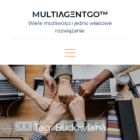
Skip
MULTIΛGΞNTGO™
to
content
Wiele możliwości i jedno właściwe
rozwiązanie.
Tag:
Budowlana