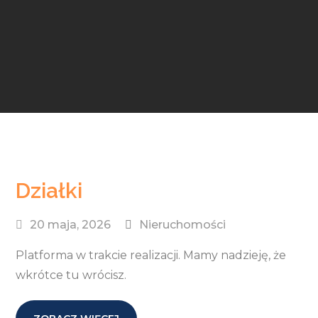
Działki
20 maja, 2026
Nieruchomości
Platforma w trakcie realizacji. Mamy nadzieję, że
wkrótce tu wrócisz.