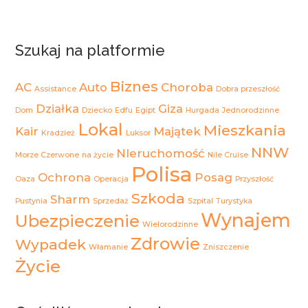
Szukaj na platformie
Biznes
AC
Auto
Choroba
Assistance
Dobra przeszłość
Działka
Giza
Dom
Dziecko
Edfu
Egipt
Hurgada
Jednorodzinne
Lokal
Mieszkania
Kair
Majątek
Kradzież
Luksor
NNW
NIeruchomość
Morze Czerwone
na życie
Nile Cruise
Polisa
Ochrona
Posag
Oaza
Operacja
Przyszłość
Szkoda
Sharm
Pustynia
Sprzedaż
Szpital
Turystyka
Wynajem
Ubezpieczenie
Wielorodzinne
Zdrowie
Wypadek
Włamanie
Zniszczenie
Życie